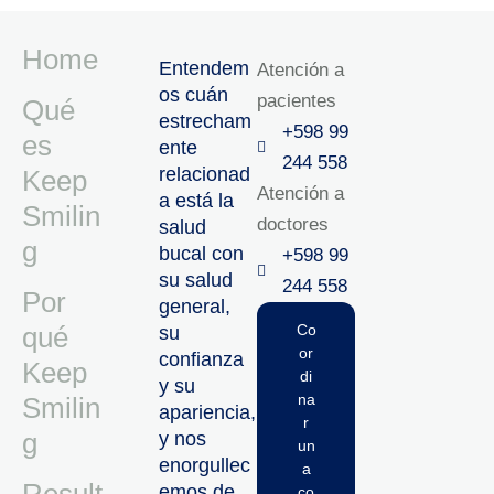
Home
Entendem
Atención a
os cuán
pacientes
Qué
estrecham
+598 99
es
ente
244 558
relacionad
Keep
Atención a
a está la
Smilin
doctores
salud
g
bucal con
+598 99
su salud
244 558‬‬
Por
general,
qué
Co
su
or
confianza
Keep
di
y su
na
Smilin
apariencia,
r
g
y nos
un
enorgullec
a
emos de
co