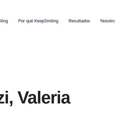
ling
Por qué KeepSmiling
Resultados
Nosotr
i, Valeria