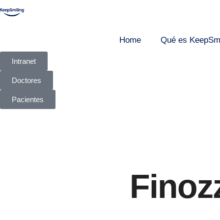
Home
Qué es KeepSmi
Intranet
Doctores
Pacientes
Finozz