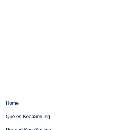
Home
Qué es KeepSmiling
Por qué KeepSmiling