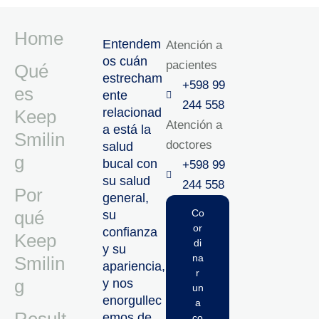
Home
Entendem
Atención a
os cuán
pacientes
Qué
estrecham
+598 99
es
ente
244 558
relacionad
Keep
Atención a
a está la
Smilin
doctores
salud
g
bucal con
+598 99
su salud
244 558‬‬
Por
general,
qué
Co
su
or
confianza
Keep
di
y su
na
Smilin
apariencia,
r
g
y nos
un
enorgullec
a
emos de
co