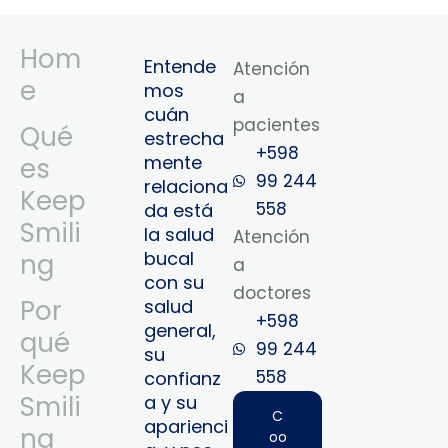
Hom
Entende
Atención
e
mos
a
cuán
pacientes
Qué
estrecha
+598
mente
es
99 244
relaciona
Keep
558
da está
Smili
la salud
Atención
bucal
ng
a
con su
doctores
Por
salud
+598
general,
qué
99 244
su
Keep
558‬‬
confianz
Smili
a y su
C
aparienci
ng
oo