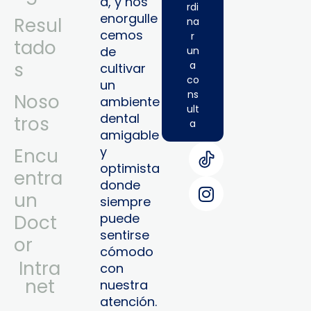
a, y nos
rdi
enorgulle
Resul
na
cemos
r
tado
de
un
s
a
cultivar
co
un
ns
Noso
ambiente
ult
dental
tros
a
amigable
y
Encu
optimista
entra
donde
un
siempre
puede
Doct
sentirse
or
cómodo
Intra
con
Net
nuestra
atención.