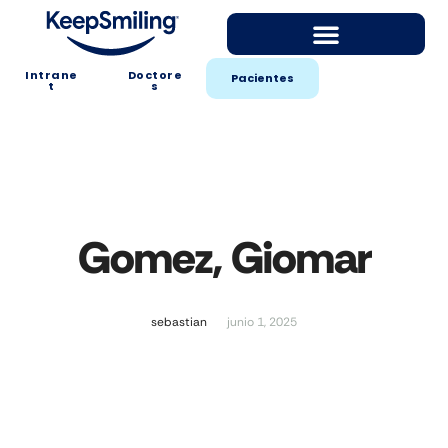
Intrane
Doctore
Pacientes
t
s
Gomez, Giomar
sebastian
junio 1, 2025