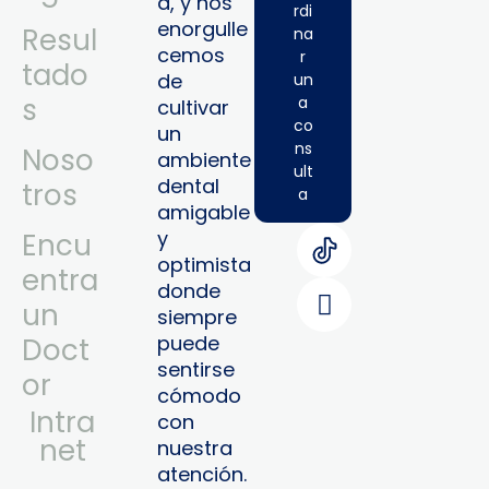
a, y nos
rdi
enorgulle
Resul
na
cemos
r
tado
de
un
s
a
cultivar
co
un
ns
Noso
ambiente
ult
dental
tros
a
amigable
y
Encu
optimista
entra
donde
un
siempre
puede
Doct
sentirse
or
cómodo
Intra
con
Net
nuestra
atención.