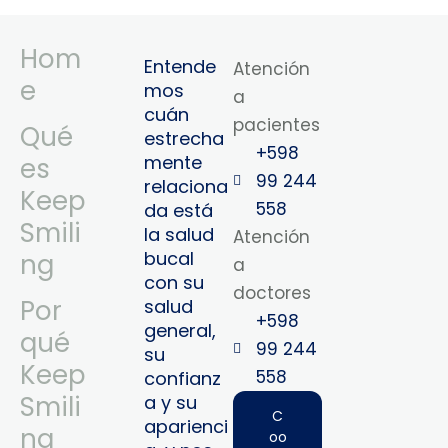
Hom
Entende
Atención
e
mos
a
cuán
pacientes
Qué
estrecha
+598
mente
es
99 244
relaciona
Keep
558
da está
Smili
la salud
Atención
bucal
ng
a
con su
doctores
Por
salud
+598
general,
qué
99 244
su
Keep
558‬‬
confianz
Smili
a y su
C
aparienci
ng
oo