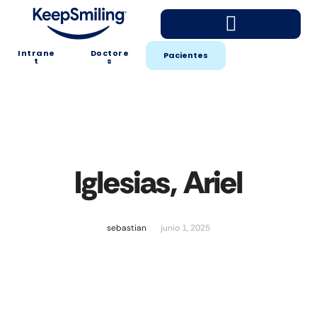
Intrane
Doctore
Pacientes
t
s
Iglesias, Ariel
sebastian
junio 1, 2025