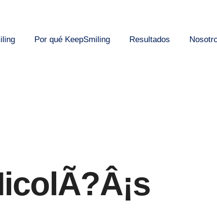
ling
Por qué KeepSmiling
Resultados
Nosotr
NicolÃ?Â¡s