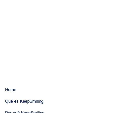
Home
Qué es KeepSmiling
Por qué KeepSmiling