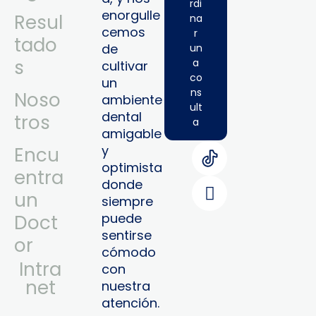
rdi
enorgulle
Resul
na
cemos
r
tado
de
un
s
a
cultivar
co
un
ns
Noso
ambiente
ult
dental
tros
a
amigable
y
Encu
optimista
entra
donde
un
siempre
puede
Doct
sentirse
or
cómodo
Intra
con
Net
nuestra
atención.