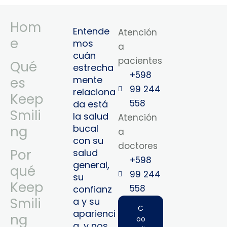
Hom
Entende
Atención
e
mos
a
cuán
pacientes
Qué
estrecha
+598
mente
es
99 244
relaciona
Keep
558
da está
Smili
la salud
Atención
bucal
ng
a
con su
doctores
Por
salud
+598
general,
qué
99 244
su
Keep
558‬‬
confianz
Smili
a y su
C
aparienci
ng
oo
a, y nos