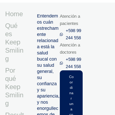
Home
Entendem
Atención a
os cuán
pacientes
Qué
estrecham
+598 99
es
ente
244 558
relacionad
Keep
Atención a
a está la
Smilin
doctores
salud
g
bucal con
+598 99
su salud
244 558‬‬
Por
general,
qué
Co
su
or
confianza
Keep
di
y su
na
Smilin
apariencia,
r
g
y nos
un
enorgullec
a
emos de
co