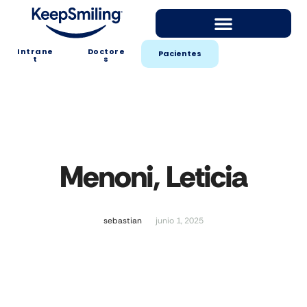
Intrane
Doctore
Pacientes
t
s
Menoni, Leticia
sebastian
junio 1, 2025