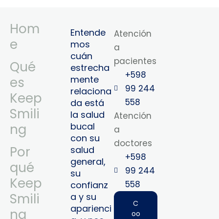
Hom
Entende
Atención
e
mos
a
cuán
pacientes
Qué
estrecha
+598
mente
es
99 244
relaciona
Keep
558
da está
Smili
la salud
Atención
bucal
ng
a
con su
doctores
Por
salud
+598
general,
qué
99 244
su
Keep
558‬‬
confianz
Smili
a y su
C
aparienci
ng
oo