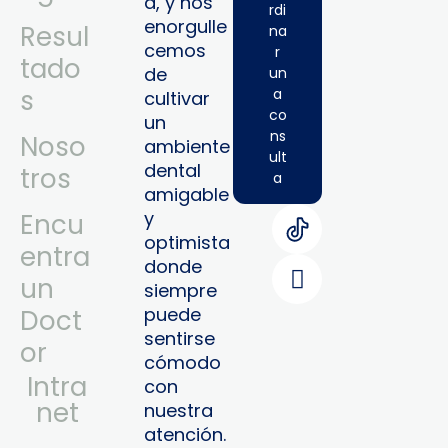
a, y nos
rdi
enorgulle
Resul
na
cemos
r
tado
de
un
s
a
cultivar
co
un
ns
Noso
ambiente
ult
dental
tros
a
amigable
y
Encu
optimista
entra
donde
un
siempre
puede
Doct
sentirse
or
cómodo
Intra
con
Net
nuestra
atención.