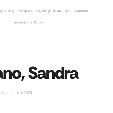
epSmiling
Por qué KeepSmiling
Resultados
Nosotros
Encuentra un Doctor
ano, Sandra
tian
junio 1, 2025