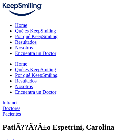
Home
Qué es KeepSmiling
Por qué KeepSmiling
Resultados
Nosotros
Encuentra un Doctor
Home
Qué es KeepSmiling
Por qué KeepSmiling
Resultados
Nosotros
Encuentra un Doctor
Intranet
Doctores
Pacientes
PatiÃ??Ã?Â±o Espetrini, Carolina