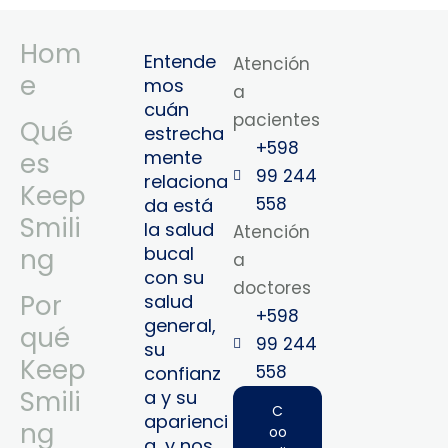
Hom
Entende
Atención
e
mos
a
cuán
pacientes
Qué
estrecha
+598
mente
es
99 244
relaciona
Keep
558
da está
Smili
la salud
Atención
bucal
ng
a
con su
doctores
Por
salud
+598
general,
qué
99 244
su
Keep
558‬‬
confianz
Smili
a y su
C
aparienci
ng
oo
a, y nos