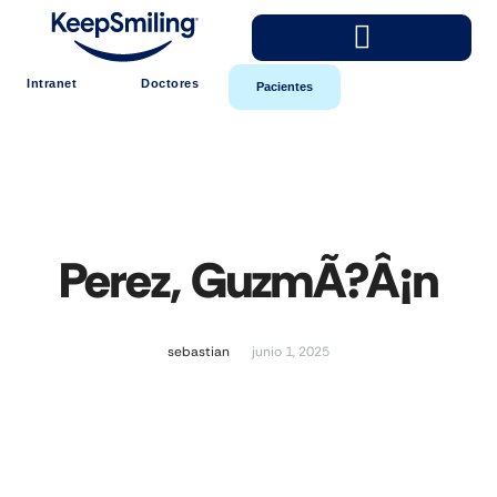
Intranet
Doctores
Pacientes
Perez, GuzmÃ?Â¡n
sebastian
junio 1, 2025