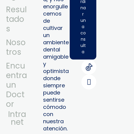
rdi
enorgulle
Resul
na
cemos
r
tado
de
un
s
a
cultivar
co
un
ns
Noso
ambiente
ult
dental
tros
a
amigable
y
Encu
optimista
entra
donde
un
siempre
puede
Doct
sentirse
or
cómodo
Intra
con
Net
nuestra
atención.