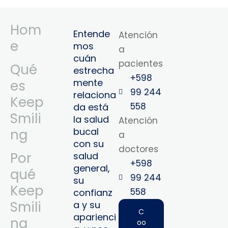
Hom
Entende
Atención
e
mos
a
cuán
pacientes
Qué
estrecha
+598
mente
es
99 244
relaciona
Keep
558
da está
Smili
la salud
Atención
bucal
ng
a
con su
doctores
Por
salud
+598
general,
qué
99 244
su
Keep
558‬‬
confianz
Smili
a y su
C
aparienci
ng
oo