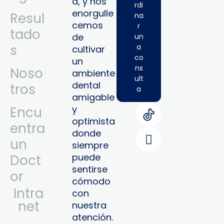
a, y nos
rdi
enorgulle
Resul
na
cemos
r
tado
de
un
s
a
cultivar
co
un
ns
Noso
ambiente
ult
dental
tros
a
amigable
y
Encu
optimista
entra
donde
un
siempre
puede
Doct
sentirse
or
cómodo
Intra
con
Net
nuestra
atención.