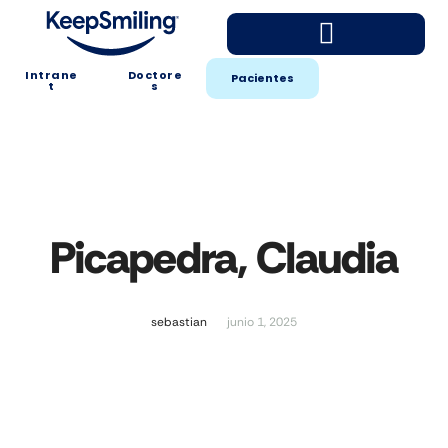
Intrane
Doctore
Pacientes
t
s
Picapedra, Claudia
sebastian
junio 1, 2025