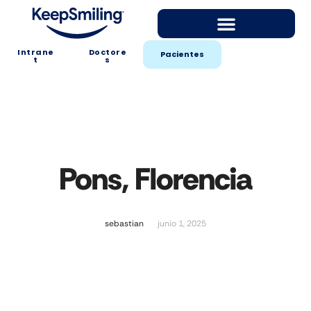
Intrane
Doctore
Pacientes
t
s
Pons, Florencia
sebastian
junio 1, 2025