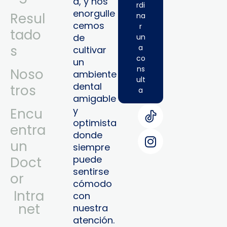
a, y nos
rdi
enorgulle
Resul
na
cemos
r
tado
de
un
s
a
cultivar
co
un
ns
Noso
ambiente
ult
dental
tros
a
amigable
y
Encu
optimista
entra
donde
un
siempre
puede
Doct
sentirse
or
cómodo
Intra
con
Net
nuestra
atención.