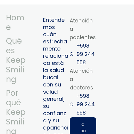
Hom
Entende
Atención
e
mos
a
cuán
pacientes
Qué
estrecha
+598
mente
es
99 244
relaciona
Keep
558
da está
Smili
la salud
Atención
bucal
ng
a
con su
doctores
Por
salud
+598
general,
qué
99 244
su
Keep
558‬‬
confianz
Smili
a y su
C
aparienci
ng
oo