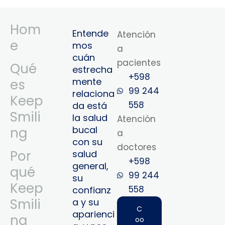
Hom
Entende
Atención
e
mos
a
cuán
pacientes
Qué
estrecha
+598
mente
es
99 244
relaciona
Keep
558
da está
Smili
la salud
Atención
bucal
ng
a
con su
doctores
Por
salud
+598
general,
qué
99 244
su
Keep
558‬‬
confianz
Smili
a y su
C
aparienci
ng
oo