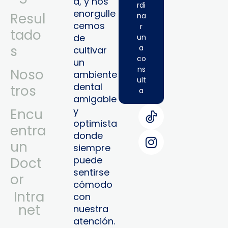
a, y nos
rdi
enorgulle
Resul
na
cemos
r
tado
de
un
s
a
cultivar
co
un
ns
Noso
ambiente
ult
dental
tros
a
amigable
y
Encu
optimista
entra
donde
un
siempre
puede
Doct
sentirse
or
cómodo
Intra
con
Net
nuestra
atención.