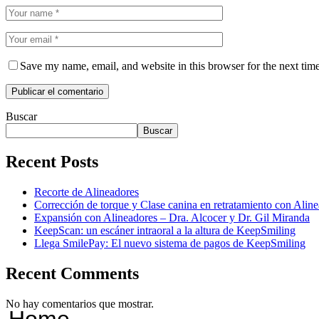
Save my name, email, and website in this browser for the next tim
Buscar
Buscar
Recent Posts
Recorte de Alineadores
Corrección de torque y Clase canina en retratamiento con Ali
Expansión con Alineadores – Dra. Alcocer y Dr. Gil Miranda
KeepScan: un escáner intraoral a la altura de KeepSmiling
Llega SmilePay: El nuevo sistema de pagos de KeepSmiling
Recent Comments
No hay comentarios que mostrar.
Home