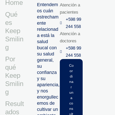
Home
Entendem
Atención a
os cuán
pacientes
Qué
estrecham
+598 99
es
ente
244 558
relacionad
Keep
Atención a
a está la
Smilin
doctores
salud
g
bucal con
+598 99
su salud
244 558‬‬
Por
general,
qué
Co
su
or
confianza
Keep
di
y su
na
Smilin
apariencia,
r
g
y nos
un
enorgullec
a
Result
emos de
co
ns
cultivar un
ados
ult