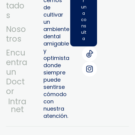
cemos
r
tado
de
un
s
a
cultivar
co
un
ns
Noso
ambiente
ult
dental
tros
a
amigable
y
Encu
optimista
entra
donde
un
siempre
puede
Doct
sentirse
or
cómodo
Intra
con
Net
nuestra
atención.