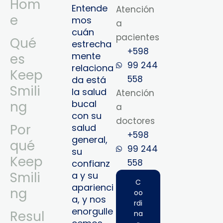
Hom
Entende
Atención
e
mos
a
cuán
pacientes
Qué
estrecha
+598
mente
es
99 244
relaciona
Keep
558
da está
Smili
la salud
Atención
bucal
ng
a
con su
doctores
Por
salud
+598
general,
qué
99 244
su
Keep
558‬‬
confianz
Smili
a y su
C
aparienci
ng
oo
a, y nos
rdi
enorgulle
Resul
na