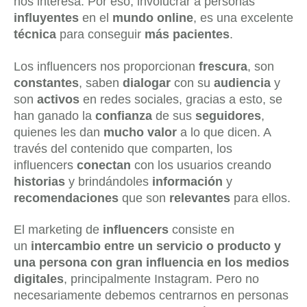
nos interesa. Por eso, involucrar a personas
influyentes
en el
mundo online
, es una excelente
técnica
para conseguir
más pacientes
.
Los influencers nos proporcionan
frescura
, son
constantes
, saben
dialogar
con su
audiencia
y
son
activos
en redes sociales, gracias a esto, se
han ganado la
confianza
de sus
seguidores
,
quienes les dan
mucho valor
a lo que dicen. A
través del contenido que comparten, los
influencers
conectan
con los usuarios creando
historias
y brindándoles
información
y
recomendaciones
que son
relevantes
para ellos.
El marketing de
influencers
consiste en
un
intercambio entre un servicio o producto y
una persona con gran influencia en los medios
digitales
, principalmente Instagram. Pero no
necesariamente debemos centrarnos en personas