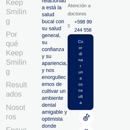
relacionad
Keep
Atención a
a está la
Smilin
doctores
salud
g
bucal con
+598 99
su salud
244 558‬‬
Por
general,
qué
Co
su
or
confianza
Keep
di
y su
na
Smilin
apariencia,
r
g
y nos
un
enorgullec
a
Result
emos de
co
ns
cultivar un
ados
ult
ambiente
a
dental
Nosot
amigable y
ros
optimista
donde