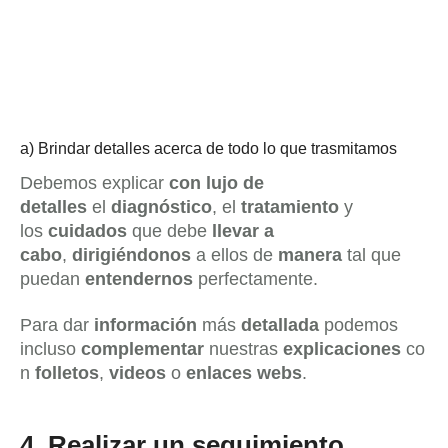
a) Brindar detalles acerca de todo lo que trasmitamos
Debemos explicar
con lujo de
detalles
el
diagnóstico
, el
tratamiento
y
los
cuidados
que debe
llevar a
cabo
,
dirigiéndonos
a ellos de
manera
tal que
puedan
entendernos
perfectamente.
Para dar
información
más
detallada
podemos
incluso
complementar
nuestras
explicaciones
co
n
folletos
,
videos
o
enlaces webs
.
4.
Realizar un seguimiento