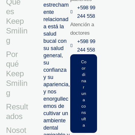
Qué
estrecham
+598 99
es
ente
244 558
relacionad
Keep
Atención a
a está la
Smilin
doctores
salud
g
bucal con
+598 99
su salud
244 558‬‬
Por
general,
qué
Co
su
or
confianza
Keep
di
y su
na
Smilin
apariencia,
r
g
y nos
un
enorgullec
a
Result
emos de
co
ns
cultivar un
ados
ult
ambiente
a
dental
Nosot