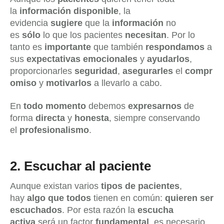
la
información disponible
, la
evidencia
sugiere
que la
información
no
es
sólo
lo que los pacientes
necesitan
. Por lo
tanto es
importante
que también
respondamos
a
sus
expectativas emocionales
y
ayudarlos
,
proporcionarles
seguridad
,
asegurarles
el
compr
omiso
y
motivarlos
a llevarlo a cabo.
En
todo
momento
debemos
expresarnos
de
forma
directa
y
honesta
, siempre conservando
el
profesionalismo
.
2.
Escuchar al paciente
Aunque existan varios
tipos de pacientes
,
hay
algo que todos
tienen en común:
quieren ser
escuchados
. Por esta razón la
escucha
activa
será un factor
fundamental
, es necesario