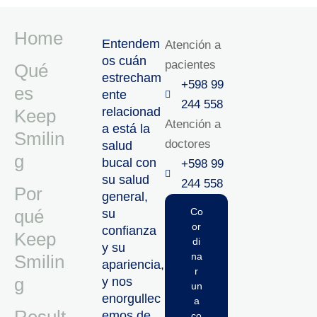
Home
Entendem
Atención a
os cuán
pacientes
Qué
estrecham
+598 99
es
ente
244 558
relacionad
Keep
Atención a
a está la
Smilin
doctores
salud
g
bucal con
+598 99
su salud
244 558‬‬
Por
general,
qué
Co
su
or
confianza
Keep
di
y su
na
Smilin
apariencia,
r
g
y nos
un
enorgullec
a
emos de
co