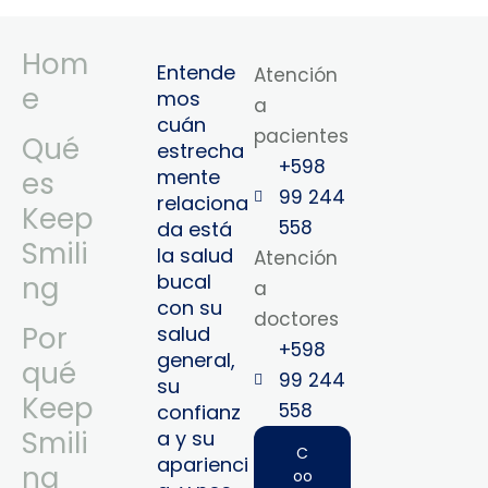
Hom
Entende
Atención
e
mos
a
cuán
pacientes
Qué
estrecha
+598
mente
es
99 244
relaciona
Keep
558
da está
Smili
la salud
Atención
bucal
ng
a
con su
doctores
Por
salud
+598
general,
qué
99 244
su
Keep
558‬‬
confianz
Smili
a y su
C
aparienci
ng
oo