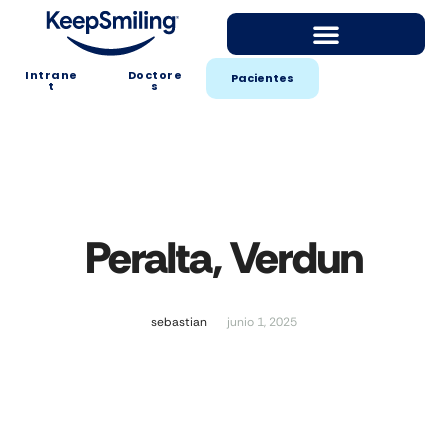
Intrane
Doctore
Pacientes
t
s
Peralta, Verdun
sebastian
junio 1, 2025