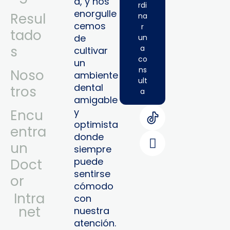
a, y nos
rdi
enorgulle
Resul
na
cemos
r
tado
de
un
s
a
cultivar
co
un
ns
Noso
ambiente
ult
dental
tros
a
amigable
y
Encu
optimista
entra
donde
un
siempre
puede
Doct
sentirse
or
cómodo
Intra
con
Net
nuestra
atención.