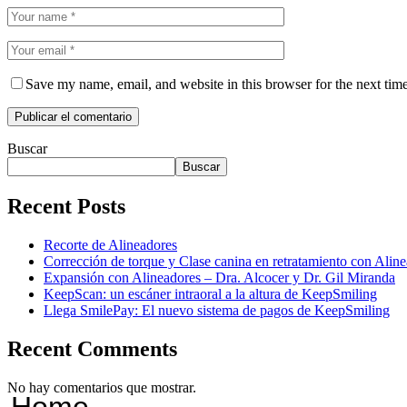
Save my name, email, and website in this browser for the next tim
Buscar
Buscar
Recent Posts
Recorte de Alineadores
Corrección de torque y Clase canina en retratamiento con Ali
Expansión con Alineadores – Dra. Alcocer y Dr. Gil Miranda
KeepScan: un escáner intraoral a la altura de KeepSmiling
Llega SmilePay: El nuevo sistema de pagos de KeepSmiling
Recent Comments
No hay comentarios que mostrar.
Home