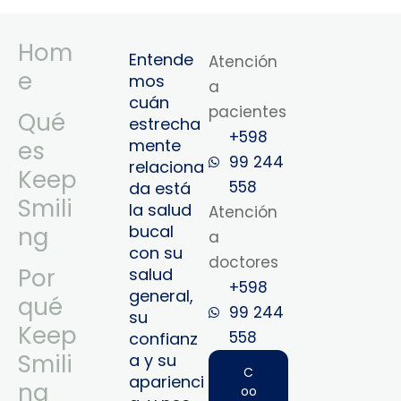
Hom
Entende
Atención
e
mos
a
cuán
pacientes
Qué
estrecha
+598
mente
es
99 244
relaciona
Keep
558
da está
Smili
la salud
Atención
bucal
ng
a
con su
doctores
Por
salud
+598
general,
qué
99 244
su
Keep
558‬‬
confianz
Smili
a y su
C
aparienci
ng
oo