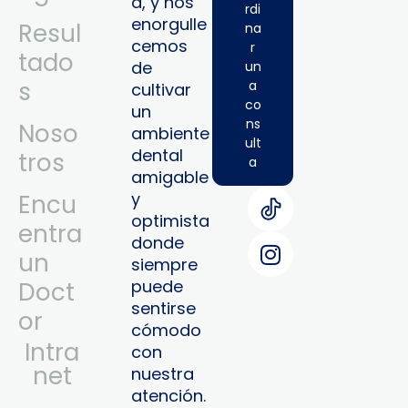
a, y nos
rdi
enorgulle
Resul
na
cemos
r
tado
de
un
s
a
cultivar
co
un
ns
Noso
ambiente
ult
dental
tros
a
amigable
y
Encu
optimista
entra
donde
un
siempre
puede
Doct
sentirse
or
cómodo
Intra
con
Net
nuestra
atención.