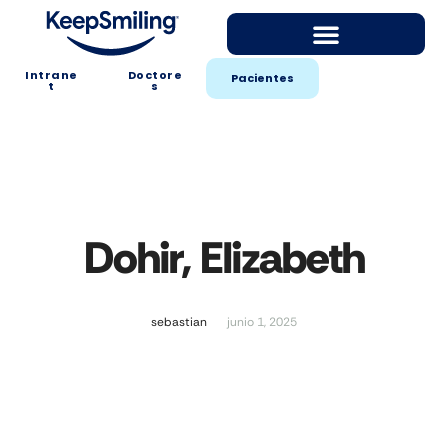
Intrane
Doctore
Pacientes
t
s
Dohir, Elizabeth
sebastian
junio 1, 2025