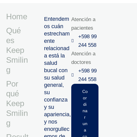
Home
Entendem
Atención a
os cuán
pacientes
Qué
estrecham
+598 99
es
ente
244 558
relacionad
Keep
Atención a
a está la
Smilin
doctores
salud
g
bucal con
+598 99
su salud
244 558‬‬
Por
general,
qué
Co
su
or
confianza
Keep
di
y su
na
Smilin
apariencia,
r
g
y nos
un
enorgullec
a
emos de
co