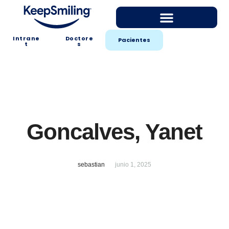
Intrane
Doctore
Pacientes
t
s
Goncalves, Yanet
sebastian
junio 1, 2025