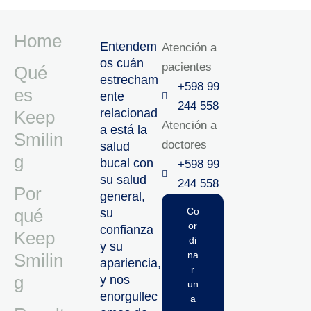
Home
Entendem
Atención a
os cuán
pacientes
Qué
estrecham
+598 99
es
ente
244 558
relacionad
Keep
Atención a
a está la
Smilin
doctores
salud
g
bucal con
+598 99
su salud
244 558‬‬
Por
general,
qué
Co
su
or
confianza
Keep
di
y su
na
Smilin
apariencia,
r
g
y nos
un
enorgullec
a