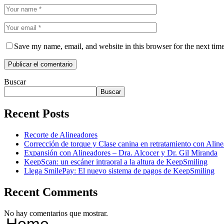
Save my name, email, and website in this browser for the next tim
Buscar
Buscar
Recent Posts
Recorte de Alineadores
Corrección de torque y Clase canina en retratamiento con Ali
Expansión con Alineadores – Dra. Alcocer y Dr. Gil Miranda
KeepScan: un escáner intraoral a la altura de KeepSmiling
Llega SmilePay: El nuevo sistema de pagos de KeepSmiling
Recent Comments
No hay comentarios que mostrar.
Home