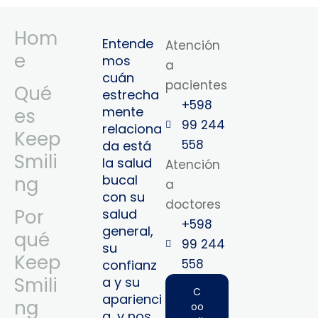
Hom
Entende
Atención
e
mos
a
cuán
pacientes
Qué
estrecha
+598
mente
es
99 244
relaciona
Keep
558
da está
Smili
la salud
Atención
bucal
ng
a
con su
doctores
Por
salud
+598
general,
qué
99 244
su
Keep
558‬‬
confianz
Smili
a y su
C
aparienci
ng
oo
a, y nos