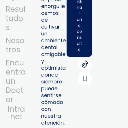
rdi
enorgulle
Resul
na
cemos
r
tado
de
un
s
a
cultivar
co
un
ns
Noso
ambiente
ult
dental
tros
a
amigable
y
Encu
optimista
entra
donde
un
siempre
puede
Doct
sentirse
or
cómodo
Intra
con
Net
nuestra
atención.