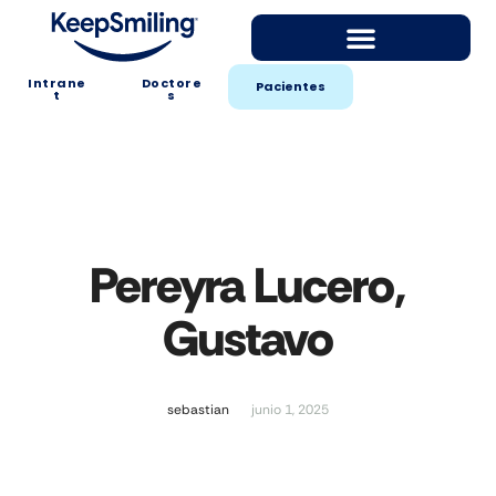
Intrane
Doctore
Pacientes
t
s
Pereyra Lucero,
Gustavo
sebastian
junio 1, 2025