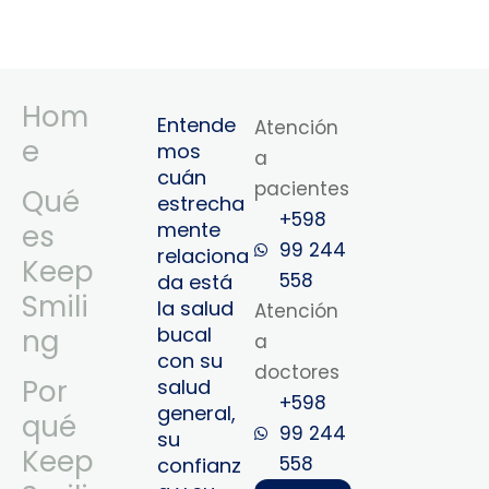
Hom
Entende
Atención
e
mos
a
cuán
pacientes
Qué
estrecha
+598
mente
es
99 244
relaciona
Keep
558
da está
Smili
la salud
Atención
bucal
ng
a
con su
doctores
Por
salud
+598
general,
qué
99 244
su
Keep
558‬‬
confianz