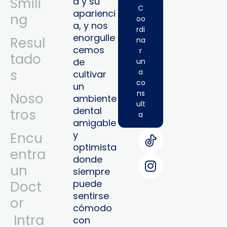
Smili
a y su
C
aparienci
ng
oo
a, y nos
rdi
enorgulle
Resul
na
cemos
r
tado
de
un
s
a
cultivar
co
un
ns
Noso
ambiente
ult
dental
tros
a
amigable
y
Encu
optimista
entra
donde
un
siempre
puede
Doct
sentirse
or
cómodo
Intra
con