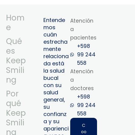
Hom
Entende
Atención
e
mos
a
cuán
pacientes
Qué
estrecha
+598
mente
es
99 244
relaciona
Keep
558
da está
Smili
la salud
Atención
bucal
ng
a
con su
doctores
Por
salud
+598
general,
qué
99 244
su
Keep
558‬‬
confianz
Smili
a y su
C
aparienci
ng
oo