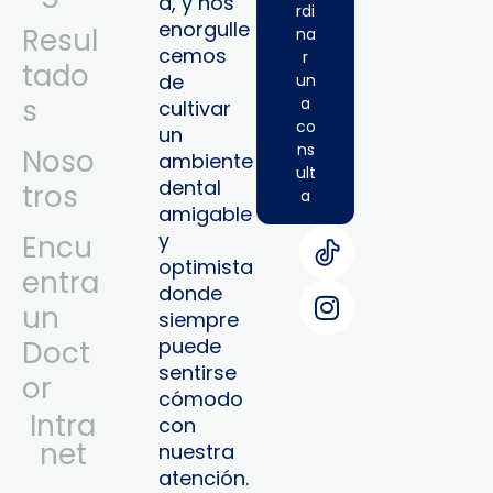
a, y nos
rdi
enorgulle
Resul
na
cemos
r
tado
de
un
s
a
cultivar
co
un
ns
Noso
ambiente
ult
dental
tros
a
amigable
y
Encu
optimista
entra
donde
un
siempre
puede
Doct
sentirse
or
cómodo
Intra
con
Net
nuestra
atención.