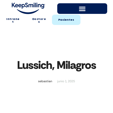
Intrane
Doctore
Pacientes
t
s
Lussich, Milagros
sebastian
junio 1, 2025