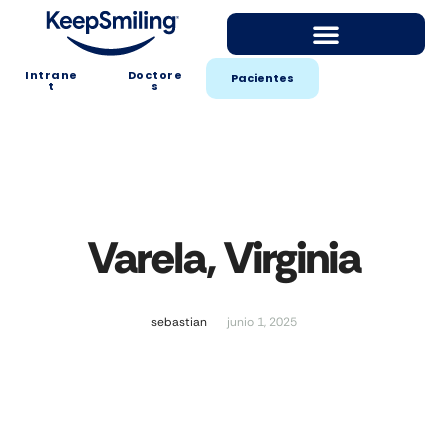
Intrane
Doctore
Pacientes
t
s
Varela, Virginia
sebastian
junio 1, 2025