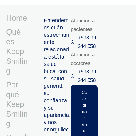
Home
Entendem
Atención a
os cuán
pacientes
Qué
estrecham
+598 99
es
ente
244 558
relacionad
Keep
Atención a
a está la
Smilin
doctores
salud
g
bucal con
+598 99
su salud
244 558‬‬
Por
general,
qué
Co
su
or
confianza
Keep
di
y su
na
Smilin
apariencia,
r
g
y nos
un
enorgullec
a